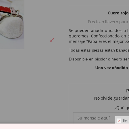
Cuero rojo
Precioso llavero par
Se pueden añadir uno, dos, o l
queremos. Confeccionado en c
mensaje “Papá eres el mejor”,
Todas estas piezas están bañadas
Disponible en bicolor o negro ser
Una vez añadido e
P
No olvide guardar
¿Qué qu
Do n