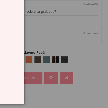
0 caracteres
lguna aclaración sobre tu grabado?
0 caracteres
Color cuero Llavero Papá
Verde
Marrón claro
Gris claro
Marrón medio
Marrón oscuro
Gris oscuro
Bicolor marrón negro
Negro serpiente
Añadir al carrito