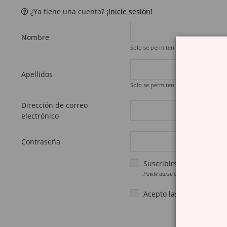
¿Ya tiene una cuenta?
¡Inicie sesión!
Nombre
Solo se permiten caracteres alfabético
Apellidos
Solo se permiten caracteres alfabético
Dirección de correo
electrónico
Contraseña
Suscribirse a nuestro bo
Puede darse de baja en cualquier m
Acepto las condiciones g