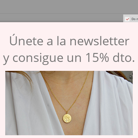
Do n
s (letras) y el punto (.), seguidos de un espacio.
Únete a la newsletter
y consigue un 15% dto.
s (letras) y el punto (.), seguidos de un espacio.
letín de noticias
omento. Para ello, consulte nuestra información de contacto en el aviso legal.
enerales y la
política de privacidad
Guardar