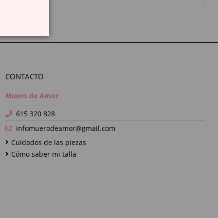
CONTACTO
Muero de Amor
615 320 828
infomuerodeamor@gmail.com
Cuidados de las piezas
Cómo saber mi talla