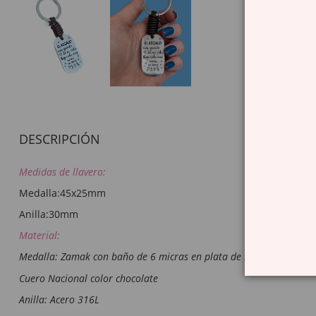
DESCRIPCIÓN
Medidas de llavero:
Medalla:45x25mm
Anilla:30mm
Material:
Medalla: Zamak con baño de 6 micras en plata de ley
Cuero Nacional color chocolate
Anilla: Acero 316L