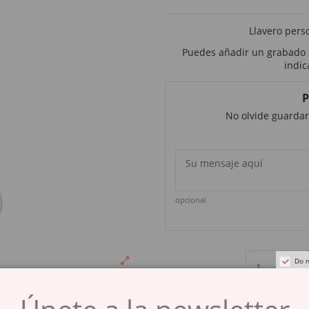
Llavero pers
Puedes añadir un grabado ex
indic
P
No olvide guardar
opcional
Do n