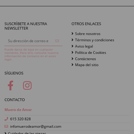
SUSCRÍBETE A NUESTRA
OTROS ENLACES
NEWSLETTER
Sobre nosotros
Términos y condiciones
Aviso legal
Puede darse de baja en cualquier
Política de Cookies
momento. Para ello, consulte nuestra
información de contacto en el aviso
Contáctenos
legal.
Mapa del sitio
SÍGUENOS
CONTACTO
Muero de Amor
615 320 828
infomuerodeamor@gmail.com
Cuidados de las piezas