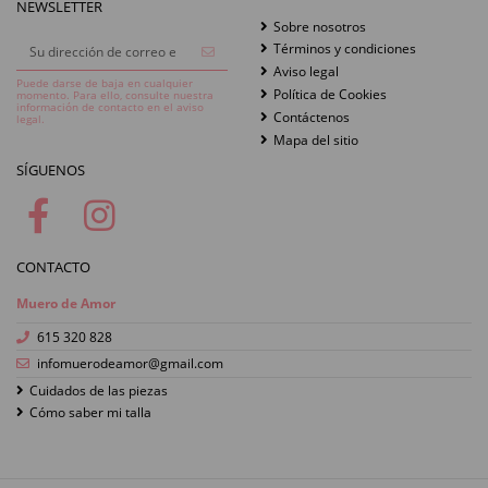
NEWSLETTER
Sobre nosotros
Términos y condiciones
Aviso legal
Puede darse de baja en cualquier
Política de Cookies
momento. Para ello, consulte nuestra
información de contacto en el aviso
Contáctenos
legal.
Mapa del sitio
SÍGUENOS
CONTACTO
Muero de Amor
615 320 828
infomuerodeamor@gmail.com
Cuidados de las piezas
Cómo saber mi talla