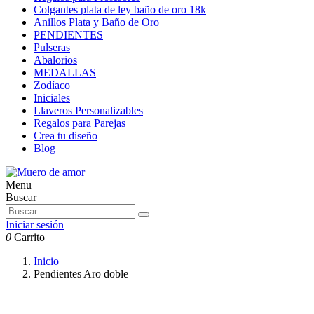
Colgantes plata de ley baño de oro 18k
Anillos Plata y Baño de Oro
PENDIENTES
Pulseras
Abalorios
MEDALLAS
Zodíaco
Iniciales
Llaveros Personalizables
Regalos para Parejas
Crea tu diseño
Blog
Menu
Buscar
Iniciar sesión
0
Carrito
Inicio
Pendientes Aro doble