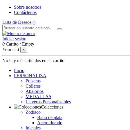
Sobre nosotros
Contáctenos
Lista de Deseos (
)
Iniciar sesión
0
Carrito
/
Empty
Your cart
×
No hay más artículos en su carrito
Inicio
PERSONALIZA
Pulseras
Collares
Abalorios
MEDALLAS
Llaveros Personalizables
Colecciones
Zodíaco
Baño de plata
Acero dorado
Iniciales